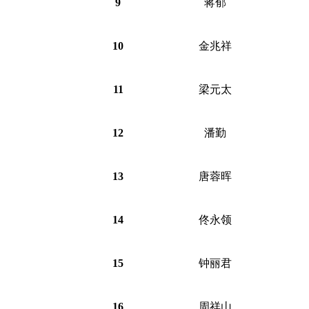
9
蒋郁
10
金兆祥
11
梁元太
12
潘勤
13
唐蓉晖
14
佟永领
15
钟丽君
16
周祥山