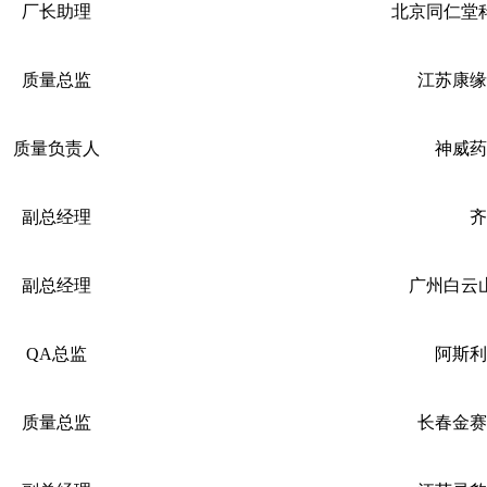
厂长助理
北京同仁堂
质量总监
江苏康缘
质量负责人
神威药
副总经理
齐
副总经理
广州白云
QA总监
阿斯利
质量总监
长春金赛