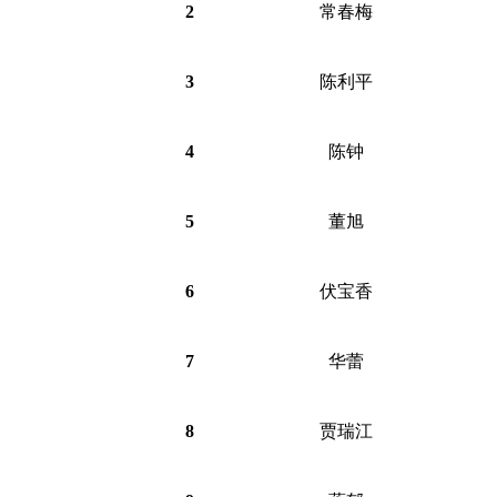
2
常春梅
3
陈利平
4
陈钟
5
董旭
6
伏宝香
7
华蕾
8
贾瑞江